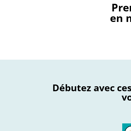
Pre
en m
Débutez avec ces
v