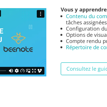
Vous y apprendre
Contenu du com
tâches assignées 
Configuration du
Options de visua
Compte rendu pu
Répertoire de c
Consultez le gui