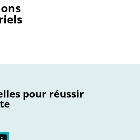
ions
riels
lles pour réussir
te